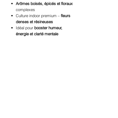
Arômes boisés, épicés et floraux
complexes
Culture indoor premium –
fleurs
denses et résineuses
Idéal pour
booster humeur,
énergie et clarté mentale
🌿
Effets et bienfaits du CBC
Le
CBC
agit différemment du CBD,
avec des effets plus perceptibles :
Sensation de légère euphorie
mentale
Clarté, concentration et créativité
Effet stimulant sans anxiété ni
paranoïa
Alternative légale au THC pour un
effet bien-être plus profond