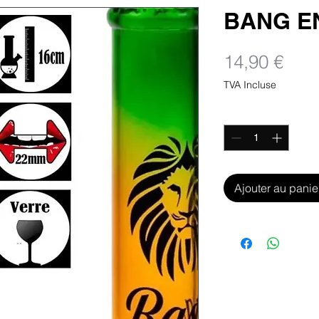
BANG E
Prix
14,90 €
TVA Incluse
Quantité
*
Ajouter au panie