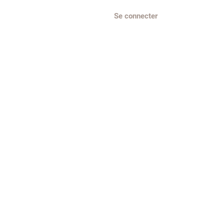
Se connecter
Parrainer un ami
More