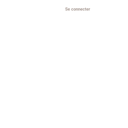
Se connecter
Parrainer un ami
More