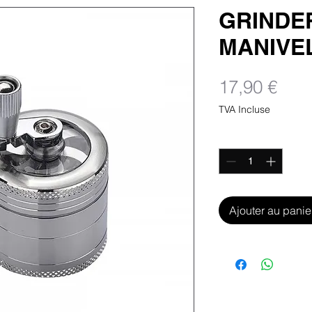
GRINDE
MANIVE
Prix
17,90 €
TVA Incluse
Quantité
*
Ajouter au panie