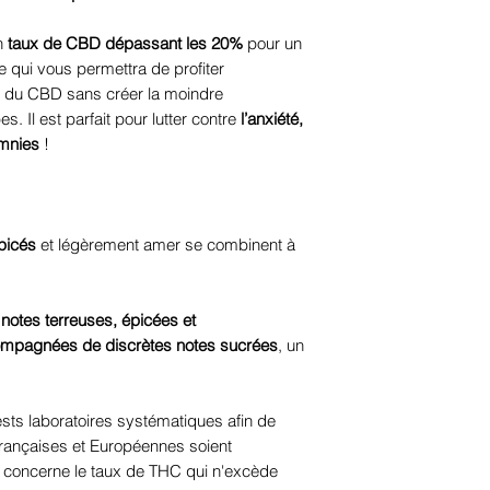
un
taux de CBD dépassant les 20%
pour un
 qui vous permettra de profiter
s du CBD sans créer la moindre
 Il est parfait pour lutter contre
l’anxiété,
omnies
!
picés
et légèrement amer se combinent à
s
notes terreuses, épicées et
ompagnées de discrètes notes sucrées
, un
tests laboratoires systématiques afin de
Françaises et Européennes soient
 concerne le taux de THC qui n'excède