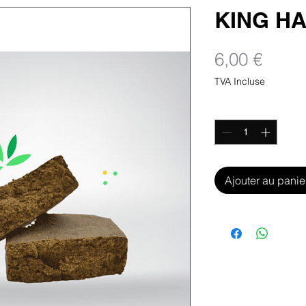
KING H
Prix
6,00 €
TVA Incluse
Quantité
*
Ajouter au panie