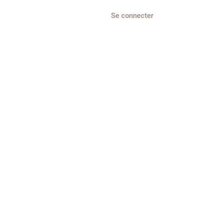
Se connecter
Parrainer un ami
More