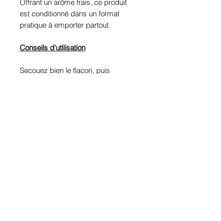
Offrant un arôme frais, ce produit
est conditionné dans un format
pratique à emporter partout.
Conseils d'utilisation
Secouez bien le flacon, puis
vaporisez 6 à 8 fois dans votre
bouche. Faites circuler le liquide
pendant 30 secondes avant de le
recracher. Cela permettra de
neutraliser efficacement les traces
de THC.
Composition :
Citric acid, aroma, aqua, sodium
saccharin, polysorbate 20, sodium
hydroxide, neem oil.