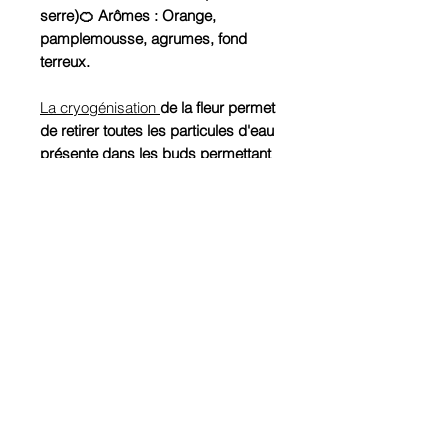
serre)🍊 Arômes : Orange,
pamplemousse, agrumes, fond
terreux.
La cryogénisation
de la fleur permet
de retirer toutes les particules d'eau
présente dans les buds permettant
d'obtenir une fleur très sèche et très
légère (on a d'ailleurs beaucoup de
retour sur l'effet "quantité max"
lorsque nos consommateurs la
reçoive, son poids étant plus faible,
on a plus de fleurs !).
Toutes nos fleurs sont analysées et
certifiées < 0.3% de THC, en accord
avec la législation Européenne.
Vente interdite aux mineurs..