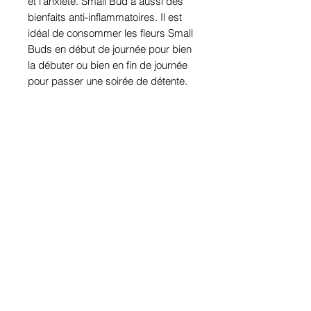
et l'anxiété. Small Bud a aussi des
bienfaits anti-inflammatoires. Il est
idéal de consommer les fleurs Small
Buds en début de journée pour bien
la débuter ou bien en fin de journée
pour passer une soirée de détente.
SAVEUR DE LA SMALL BUDS
Cette
variété de fleurs cbd Small Buds
Strawberry ont des arômes et
parfums fruités grâce à son odeur et
arôme de fraise mais également
des arômes et saveurs terreux et
épicés. A la dégustation, on
remarque également une note
fruitée et une note acidulée
mélangeant un arôme concentré et
arômes naturels en bouche.