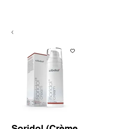
Atlantic CBD
Soridol (Crème