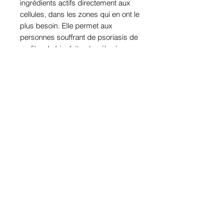
ingrédients actifs directement aux
cellules, dans les zones qui en ont le
plus besoin. Elle permet aux
personnes souffrant de psoriasis de
profiter de bienfaits plus élevés
qu’avec d’autres produits de soin de
la peau.
Cibdol : innovation de haute qualité
Chez Cibdol, nous faisons ce que
d’autres producteurs de CBD ne
font pas. Nos années d’expérience
dans la fabrication de produits au
CBD de haute qualité nous ont élevé
au-dessus de la masse en
développant des procédures
propriétaires pour créer les
compléments au CBD les plus
naturellement puissants et efficaces.
En utilisant de matières premières
100 % bio et des méthodes