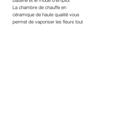
batterie et le mode d’emploi.
La chambre de chauffe en
céramique de haute qualité vous
permet de vaporiser les fleurs tout
en exaltant leur arôme au maximum
!
La couleur de la LED sur l’appareil
indique 3 températures de vapotage
préréglées : la lumière verte indique
198 °C (390 °F), la lumière bleue
indique 207 °C (405 °F) et la lumière
blanche indique 215 °C (420 °F),
avec un passage de l’air
entièrement isolé pour assurer un
flux régulier.
Copyright © 2023 par Atlantic CBD