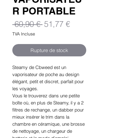
R PORTABLE
Prix
Prix
 60,90 € 
51,77 €
original
promotionnel
TVA Incluse
Rupture de stock
Steamy de Cbweed est un
vaporisateur de poche au design
élégant, petit et discret, parfait pour
les voyages.
Vous le trouverez dans une petite
boîte où, en plus de Steamy, il y a 2
filtres de rechange, un dabber pour
mieux insérer le trim dans la
chambre en céramique, une brosse
de nettoyage, un chargeur de