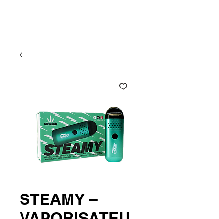
Atlantic CBD
STEAMY –
VAPORISATEU