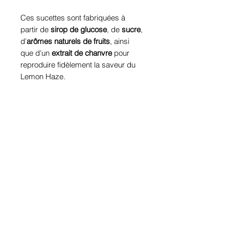
Ces sucettes sont fabriquées à
partir de
sirop de glucose
, de
sucre
,
d'
arômes naturels de fruits
, ainsi
que d'un
extrait de chanvre
pour
reproduire fidèlement la saveur du
Lemon Haze.
Elles ne contiennent
ni THC ni autres
cannabinoïdes psychoactifs, ce qui
les rend accessibles à tous.
Elles offrent un
plaisir gourmand
avec une touche de chanvre,
parfait
pour une consommation discrète.
Pour garantir leur fraîcheur, il est
recommandé de les conserver dans
un endroit frais et sec.